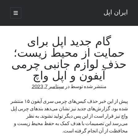
ایران اپل
باز
کردن
نوار
فهرست
اصلی
جستجو
کناری
جستجو
گام جدید اپل برای
حمایت از محیط زیست؛
نوشته‌های تازه
حذف لوازم جانبی چرمی
راه‌های اتصال موبایل و کامپیوتر به یکدیگر: تجربه‌ای یکپارچه و کاربردی
آیفون و اپل واچ
انتقاد کاربران از اتمام زودهنگام بسته‌های اینترنت ایرانسل همزمان با شرایط
جنگی
منتشر شده توسط
در
سپتامبر 7, 2023
ادعای نت‌بلاکس: قطعی اینترنت ایران بیش از 120 ساعت ادامه یافت؛ اتصال
کشور به حدود یک درصد رسید
پیش از این خبر حذف کیس‌های چرمی سری آیفون ۱۵ منتشر
قطعی اینترنت در ایران از مرز 48 ساعت گذشت!
شده بود. گزارش‌های جدید نیز نشان می‌دهد بندهای چربی
اپل
گوشی HMD Luma با دوربین 50 مگاپیکسل و نمایشگر 120 هرتز رونمایی شد
واچ
نیز قرار است از این پس دیگر تولید نشوند. به نظر
می‌رسد این تصمیمات با هدف کمک به حفظ محیط زیست و
محافظت از آن انجام گرفته است.
آخرین دیدگاه‌ها