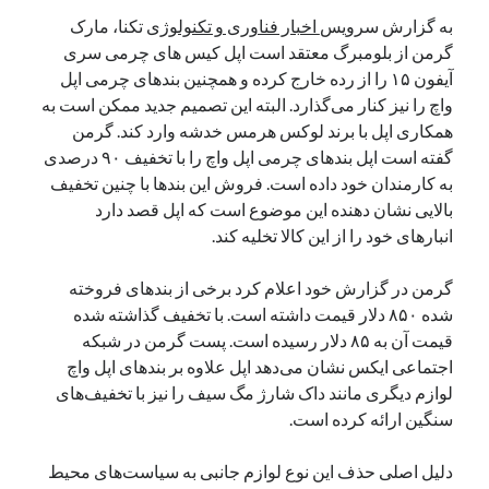
یک نویسنده دیدگاه وردپرس
در
تعمیرات تخصصی فیس آیدی
به گزارش سرویس
اخبار فناوری و تکنولوژی
تکنا، مارک
گرمن از بلومبرگ معتقد است اپل کیس ‌های چرمی سری
آیفون ۱۵ را از رده خارج کرده و همچنین بندهای چرمی اپل
واچ را نیز کنار می‌گذارد. البته این تصمیم جدید ممکن است به
بایگانی‌ها
همکاری اپل با برند لوکس هرمس خدشه وارد کند. گرمن
مارس 2026
گفته است اپل بندهای چرمی اپل واچ را با تخفیف ۹۰ درصدی
فوریه 2026
به کارمندان خود داده است. فروش این بندها با چنین تخفیف
ژانویه 2026
بالایی نشان دهنده این موضوع است که اپل قصد دارد
دسامبر 2025
انبارهای خود را از این کالا تخلیه کند.
نوامبر 2025
آگوست 2025
گرمن در گزارش خود اعلام کرد برخی از بندهای فروخته
جولای 2025
شده ۸۵۰ دلار قیمت داشته است. با تخفیف گذاشته شده
ژوئن 2025
قیمت آن به ۸۵ دلار رسیده است. پست گرمن در شبکه
می 2025
اجتماعی ایکس نشان می‌دهد اپل علاوه بر بندهای اپل واچ
آوریل 2025
لوازم دیگری مانند داک شارژ مگ سیف را نیز با تخفیف‌های
مارس 2025
سنگین ارائه کرده است.
فوریه 2025
ژانویه 2025
دلیل اصلی حذف این نوع لوازم جانبی به سیاست‌های محیط
دسامبر 2024